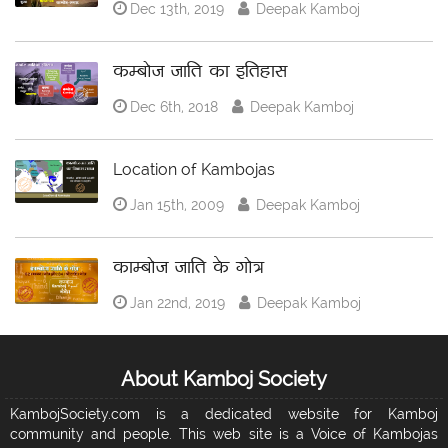
Dec 13th, 2019
Deepak Kamboj
कम्बोज जाति का इतिहास
Dec 6th, 2018
Deepak Kamboj
Location of Kambojas
Jan 15th, 2009
Deepak Kamboj
काम्बोज जाति के गोत्र
Jan 22nd, 2019
Deepak Kamboj
About Kamboj Society
KambojSociety.com is a dedicated website for Kamboj
community and people. This web site is a Voice of Kambojas