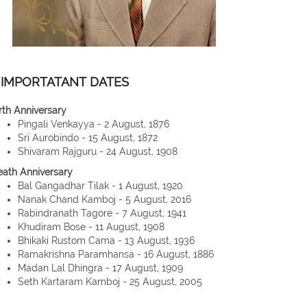
IMPORTATANT DATES
rth Anniversary
Pingali Venkayya - 2 August, 1876
Sri Aurobindo - 15 August, 1872
Shivaram Rajguru - 24 August, 1908
eath Anniversary
Bal Gangadhar Tilak - 1 August, 1920
Nanak Chand Kamboj - 5 August, 2016
Rabindranath Tagore - 7 August, 1941
Khudiram Bose - 11 August, 1908
Bhikaki Rustom Cama - 13 August, 1936
Ramakrishna Paramhansa - 16 August, 1886
Madan Lal Dhingra - 17 August, 1909
Seth Kartaram Kamboj - 25 August, 2005