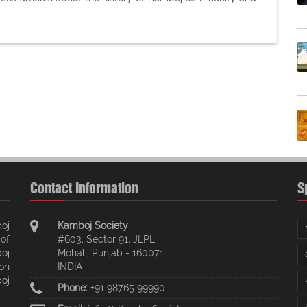
Contact Information
S
oj
Kamboj Society
of
#603, Sector 91, JLPL
oj
Mohali, Punjab - 160071
ion
INDIA
oj
Phone:
+91 98765 99990