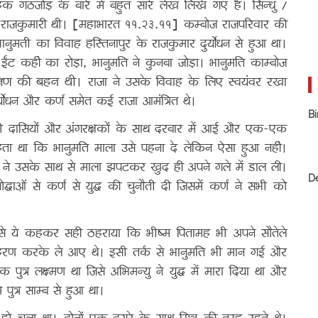
िक गठजोड़ के बारे में बहुत सारे लेख लिखे गए हैं। सिन्धु /
ोज राजकुमारी थी। [महाभारत ११.२३.११] कम्बोज राजपरिवार की
नुमती का विवाह हस्तिनापुर के राजकुमार दुर्योधन से हुआ था।
ंट कहीं का रोड़ा, भानुमति ने कुनबा जोड़ा। भानुमति काम्बोज
्षिण
की बहन थी
। राजा ने उसके विवाह के लिए स्वयंवर रखा
ुर्योधन और कर्ण समेत कई राजा आमंत्रित थे।
Bi
नी दासियों और अंगरक्षकों के साथ दरबार में आई और एक-एक
ाहता था कि भानुमति माला उसे पहना दे लेकिन ऐसा हुआ नहीं।
ोधन ने उसके साथ से माला झपटकर खुद ही अपने गले में डाल ली।
D
ोद्धाओं से कर्ण से युद्ध की चुनौती दी जिसमें कर्ण ने सभी को
े उसे ये कहकर सही ठहराया कि भीष्म पितामह भी अपने सौतेले
 हरण करके ले आए थे। इसी तर्क से भानुमति भी मान गई और
पुत्र लक्ष्मण था जिसे अभिमन्यु ने युद्ध में मारा दिया था और
 पुत्र साम्ब से हुआ था।