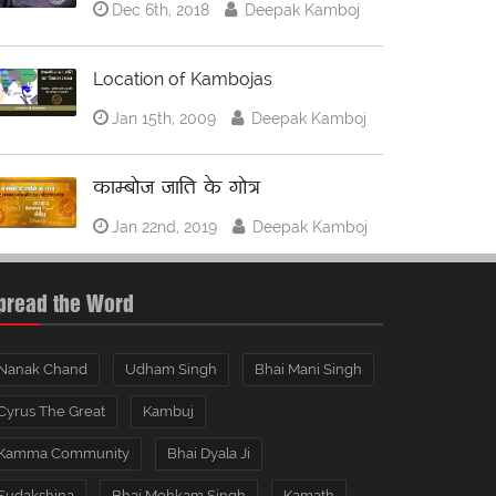
Dec 6th, 2018
Deepak Kamboj
Location of Kambojas
Jan 15th, 2009
Deepak Kamboj
काम्बोज जाति के गोत्र
Jan 22nd, 2019
Deepak Kamboj
pread the Word
Nanak Chand
Udham Singh
Bhai Mani Singh
Cyrus The Great
Kambuj
Kamma Community
Bhai Dyala Ji
Sudakshina
Bhai Mohkam Singh
Kamath